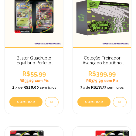
Blister Quadruplo
Coleção Treinador
Equilíbrio Perfeito
Avançado Equilíbrio
Chikorita Pokémon
Perfeito – Pokémon
Megaevolução – 4
R$55,99
TCG – Produto Original
R$399,99
Boosters
R$53,19
com
Pix
R$379,99
com
Pix
2
x de
R$28,00
sem juros
3
x de
R$133,33
sem juros