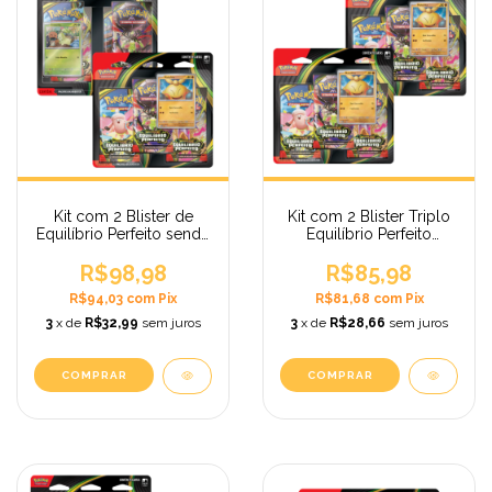
Kit com 2 Blister de
Kit com 2 Blister Triplo
Equilíbrio Perfeito sendo
Equilíbrio Perfeito
1 Quadruplo Chikorita e
Makuhita Pokémon
1 Triplo Makuhita
R$98,98
Megaevolução
R$85,98
Pokémon
R$94,03
com
Pix
R$81,68
com
Pix
Megaevolução
3
x de
R$32,99
sem juros
3
x de
R$28,66
sem juros