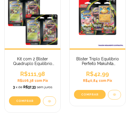
Blister Triplo Equilíbrio
Kit com 2 Blister
Perfeito Makuhita
Quadruplo Equilíbrio
Pokémon
Perfeito Chikorita
Megaevolução – 3
R$42,99
R$111,98
Pokémon
Boosters
Megaevolução
R$40,84
com
Pix
R$106,38
com
Pix
3
x de
R$37,33
sem juros