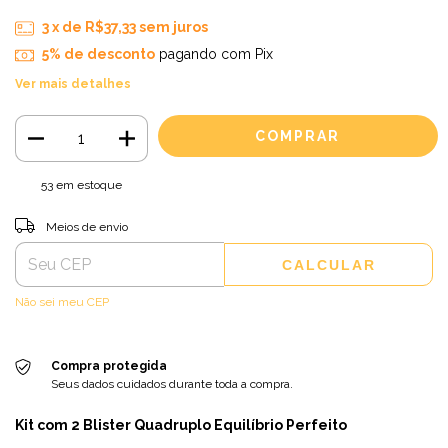
3
x de
R$37,33
sem juros
5% de desconto
pagando com Pix
Ver mais detalhes
53
em estoque
Entregas para o CEP:
ALTERAR CEP
Meios de envio
CALCULAR
Não sei meu CEP
Compra protegida
Seus dados cuidados durante toda a compra.
Kit com 2 Blister Quadruplo Equilíbrio Perfeito