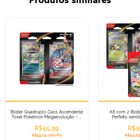
Blister Quadruplo Caos Ascendente
Kit com 2 Blist
Toxel Pokémon Megaevolução – 4
Perfeito send
Boosters
Chikorita e 1 
R$55,99
Pokémon Me
R$9
R$53,19
com
Pix
R$94,0