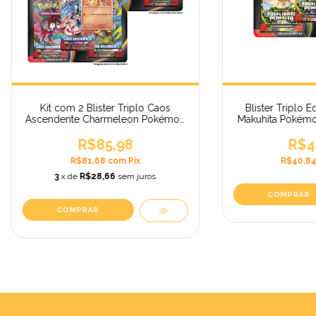
Kit com 2 Blister Triplo Caos
Blister Triplo Eq
Ascendente Charmeleon Pokémon
Makuhita Pokém
Megaevolução
– 3 Bo
R$85,98
R$4
R$81,68
com
Pix
R$40,8
3
x de
R$28,66
sem juros