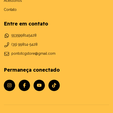
Acessórios
Contato
Entre em contato
5535998145428
(35) 99814-5428
pontotcgstore@gmail.com
Permaneça conectado